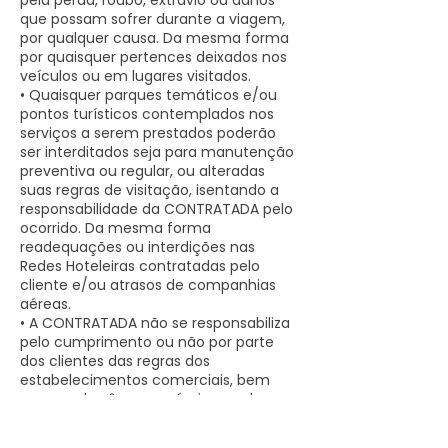
pela perda, roubo, extravio ou danos
que possam sofrer durante a viagem,
por qualquer causa. Da mesma forma
por quaisquer pertences deixados nos
veículos ou em lugares visitados.
• Quaisquer parques temáticos e/ou
pontos turísticos contemplados nos
serviços a serem prestados poderão
ser interditados seja para manutenção
preventiva ou regular, ou alteradas
suas regras de visitação, isentando a
responsabilidade da CONTRATADA pelo
ocorrido. Da mesma forma
readequações ou interdições nas
Redes Hoteleiras contratadas pelo
cliente e/ou atrasos de companhias
aéreas.
• A CONTRATADA não se responsabiliza
pelo cumprimento ou não por parte
dos clientes das regras dos
estabelecimentos comerciais, bem
como pelos ônus possíveis gerados por
desacordos com suas políticas.