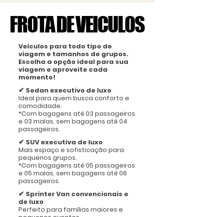
FROTA DE VEICULOS
FROTA DE VEICULOS
Veículos para todo tipo de
viagem e tamanhos de grupos.
Escolha a opção ideal para sua
viagem e aproveite cada
momento!
✔
Sedan executivo de luxo
Ideal para quem busca conforto e
comodidade.
*Com bagagens até 03 passageiros
e 03 malas, sem bagagens até 04
passageiros.
✔
SUV executiva de luxo
Mais espaço e sofisticação para
pequenos grupos.
*Com bagagens até 05 passageiros
e 05 malas, sem bagagens até 06
passageiros.
✔
Sprinter Van convencionais e
de luxo
Perfeito para famílias maiores e