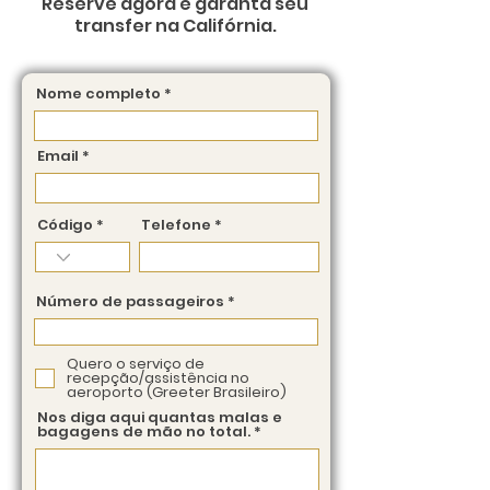
Reserve agora e garanta seu
✔ Bagagens

transfer na Califórnia.
✔ Orientações sobre imigração e 
alfândega

Nome completo
✔ Conexão com o transfer

Email
✔ Check-in no hotel

Código
Telefone
✔ Apoio no check-in com 
companhias aéreas (em 
embarques)

Número de passageiros
Ideal para famílias, grupos, idosos 
ou viajantes que valorizam uma 
Quero o serviço de
recepção/assistência no
recepção diferenciada.

aeroporto (Greeter Brasileiro)
Nos diga aqui quantas malas e
Solicite o serviço de assistência 
bagagens de mão no total.
no momento da reserva do seu 
transfer ou tour.