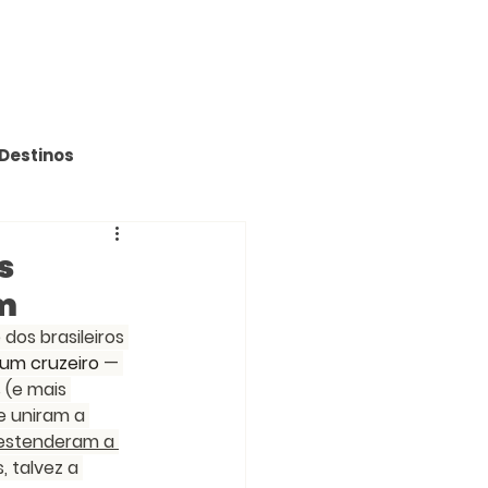
Destinos
s
m
os brasileiros 
um cruzeiro
 — 
 (e mais 
e uniram a 
 estenderam a 
 talvez a 