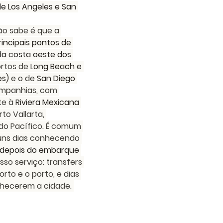
e Los Angeles e San 
o sabe é que a 
rincipais pontos de 
da costa oeste dos 
ortos de 
Long Beach e 
es)
 e o de 
San Diego
mpanhias, com 
e à 
Riviera Mexicana
to Vallarta, 
do Pacífico. É comum 
guns dias conhecendo 
 depois do embarque
sso serviço: transfers 
rto e o porto, e dias 
hecerem a cidade. 