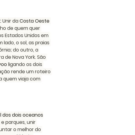
: 
Unir da 
Costa Oeste 
nho de quem quer 
dos Estados Unidos em 
lado, o sol, as praias 
rnia; do outro, a 
ra de Nova York. São 
voo
 ligando os dois 
ação rende um roteiro 
a quem viaja com 
sol dos dois oceanos
e parques, unir 
 juntar o melhor do 