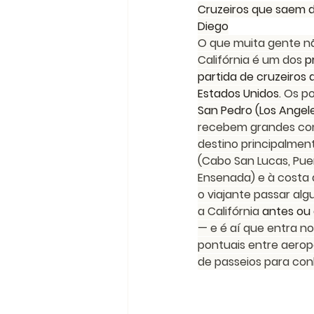
Cruzeiros que saem d
Diego
O que muita gente nã
Califórnia é um dos 
p
partida de cruzeiros 
Estados Unidos
. Os p
San Pedro (Los Angel
recebem grandes co
destino principalment
(Cabo San Lucas, Puer
Ensenada) e à costa 
o viajante passar al
a Califórnia 
antes ou
— e é aí que entra no
pontuais entre aeropo
de passeios para con