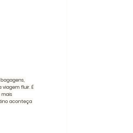
 bagagens, 
iagem fluir. É 
 mais 
tino aconteça 