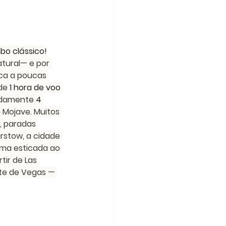
mbo clássico!
tural— e por 
ca a poucas 
de 
1 hora de voo
adamente 
4 
 Mojave. Muitos 
, paradas 
rstow, a cidade 
ma esticada ao 
rtir de Las 
nte de Vegas — 