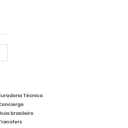
 e internet nos EUA:
l a melhor opção
a brasileiros?
Curadoria Técnica
Concierge
Guia brasileiro
Transfers