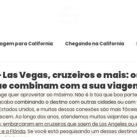
iagem para California
Chegando na California
+ Las Vegas, cruzeiros e mais: o
ue combinam com a sua viage
ge quer aproveitar ao máximo. Não é à toa que boa parte d
acaba 
combinando o destino com outras cidades ou com 
s Estados Unidos, e muitas dessas conexões são mais fáceis
ecem. Ao longo dos anos, atendemos muitos viajantes qu
as, embarcaram em cruzeiros que saem de Los Angeles ou
e a Flórida
. Se você está pesquisando um desses destinos,