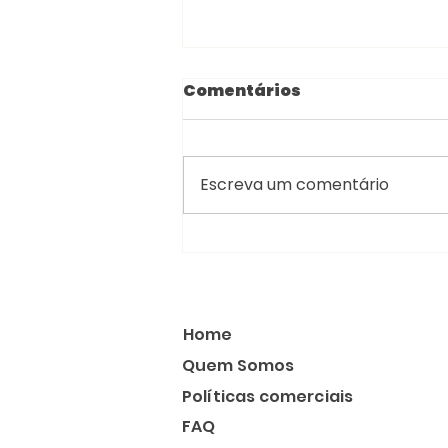
Comentários
Escreva um comentário
Aluguel de carro ou
transfer na Califórnia:
qual vale mais a pena?
Home
Quem Somos
Políticas comerciais
FAQ