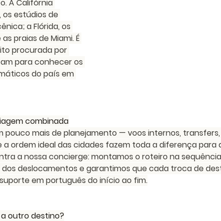
o. A Califórnia 
 os estúdios de 
nica; a Flórida, os 
as praias de Miami. É 
to procurada por 
itam para conhecer os 
emáticos do país em 
viagem combinada
um pouco mais de planejamento — voos internos, transfers,
a ordem ideal das cidades fazem toda a diferença para a v
tra a nossa concierge: montamos o roteiro na sequência
s dos deslocamentos e garantimos que cada troca de des
uporte em português do início ao fim.
a a outro destino?