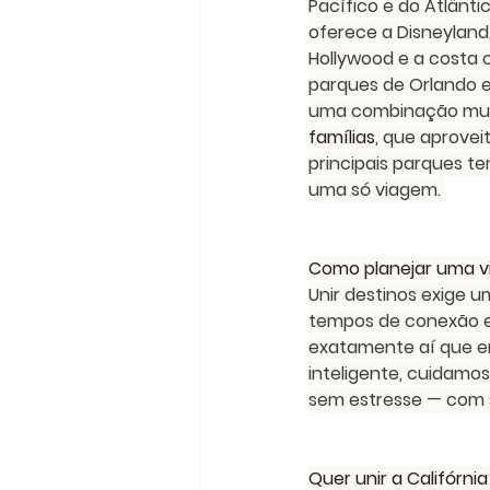
Pacífico e do Atlântic
oferece a Disneyland,
Hollywood e a costa cê
parques de Orlando e 
uma combinação mui
famílias
, que aprove
principais parques t
uma só viagem. 
Como planejar uma 
Unir destinos exige 
tempos de conexão e 
exatamente aí que en
inteligente, cuidamo
sem estresse — com s
Quer unir a Califórni