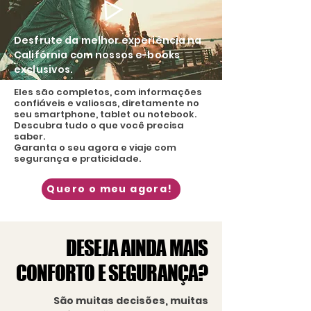
Desfrute da melhor experiência na
Califórnia com nossos e-books
exclusivos.
Eles são completos, com informações
confiáveis e valiosas, diretamente no
seu smartphone, tablet ou notebook.
Descubra tudo o que você precisa
saber.
Garanta o seu agora e viaje com
segurança e praticidade.
Quero o meu agora!
DESEJA AINDA MAIS
DESEJA AINDA MAIS
CONFORTO E SEGURANÇA?
CONFORTO E SEGURANÇA?
São muitas decisões, muitas