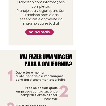
Francisco com informações
completas:​
Planeje sua viagem para San
Francisco com dicas
essenciais e aproveite ao
máximo sua estadia!
Saiba mais
VAI FAZER UMA VIAGEM
VAI FAZER UMA VIAGEM
PARA A CALIFÓRNIA?
PARA A CALIFÓRNIA?
Quero ter o melhor
custo-benefício e informações
para um planejamento perfeito
Preciso decidir quais
empresas contratar, onde
comprar tickets e fazer
reservas
Valorizo segurança,