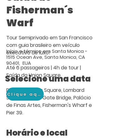
Fisherman´s
Warf
Tour Semiprivado em San Francisco
com guia brasileiro em veículo
Início e término em Santa Monica -
executivo de luxo!
1515 Ocean Ave, Santa Monica, CA
90401, EUA
Até 6 passageiros | 4h de tour |
Saída da Union Square
Selecione uma data
Destinos: Union Square, Lombard
Clique aqui
Street, Golden Gate Bridge, Palácio
de Finas Artes, Fisherman's Wharf e
Pier 39.
Horário e local