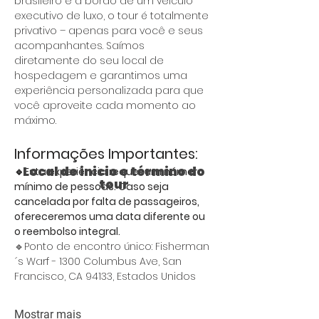
brasileiro e a bordo de um veículo 
executivo de luxo, o tour é totalmente 
privativo – apenas para você e seus 
acompanhantes. Saímos 
diretamente do seu local de 
hospedagem e garantimos uma 
experiência personalizada para que 
você aproveite cada momento ao 
máximo.
Informações Importantes:
Local de inicio e término do
🔹Esta experiência requer um número 
tour
mínimo de pessoas. Caso seja 
cancelada por falta de passageiros, 
ofereceremos uma data diferente ou 
o reembolso integral.
🔹Ponto de encontro único: Fisherman
´s Warf - 1300 Columbus Ave, San 
Francisco, CA 94133, Estados Unidos
Mostrar mais