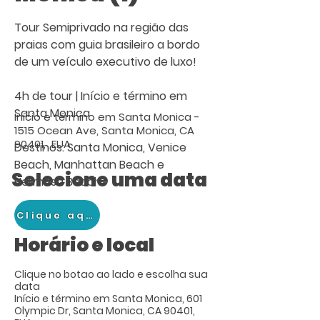
Tour Semiprivado na região das
praias com guia brasileiro a bordo
de um veículo executivo de luxo!
4h de tour | Início e término em
Santa Monica
Início e término em Santa Monica -
1515 Ocean Ave, Santa Monica, CA
90401, EUA
Destinos: Santa Monica, Venice
Beach, Manhattan Beach e
Selecione uma data
Hermosa Beach.
Clique aqui
Horário e local
Clique no botao ao lado e escolha sua
data
Início e término em Santa Monica, 601
Olympic Dr, Santa Monica, CA 90401,