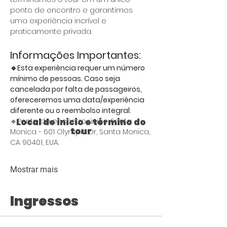
ponto de encontro e garantimos 
uma experiência incrível e 
praticamente privada.
Informações Importantes:
🔹Esta experiência requer um número 
mínimo de pessoas. Caso seja 
cancelada por falta de passageiros, 
ofereceremos uma data/experiência 
diferente ou o reembolso integral.
🔹Ponto de encontro único: Santa 
Local de inicio e término do
tour
Monica - 601 Olympic Dr, Santa Monica, 
CA 90401, EUA.
Mostrar mais
Ingressos